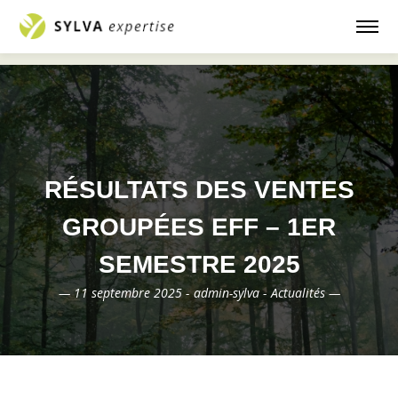
Accueil
Ventes groupées EFF
Résultats
—
—
des ventes groupées EFF – 1er semestre 2025
RÉSULTATS DES VENTES
GROUPÉES EFF – 1ER
SEMESTRE 2025
— 11 septembre 2025 -
admin-sylva -
Actualités —