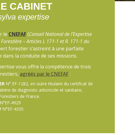
LE CABINET
sylva expertise
r le
CNEFAF
(
Conseil National de l’Expertise
 Forestière – Articles L 171-1 et R. 171-1 du
xpert forestier s’astreint à une parfaite
 dans la conduite de ses missions.
pertise vous offre la compétence de trois
restiers,
agréés par le CNEFAF
:
ER
N° EF-1282, en outre titulaire du certificat de
tière de diagnostic arboricole et sanitaire,
 Forestiers de France.
N°EF-4929
Y
N°EF-4335