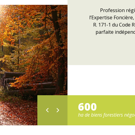
Profession régi
l’Expertise Foncière,
R. 171-1 du Code Ru
parfaite indépend
600
collectivités, communes et
ha de biens forestiers négo
rtements, clientes du cabinet