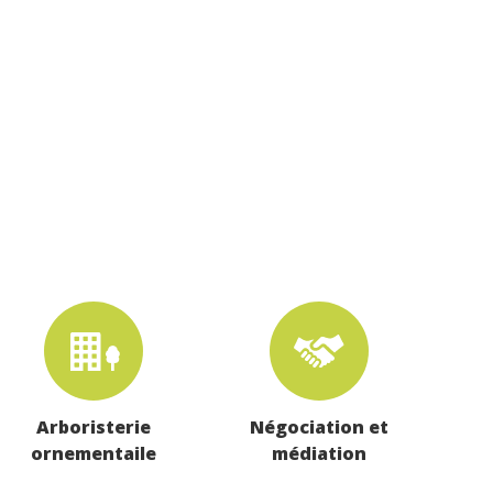
Arboristerie
Négociation et
ornementaile
médiation