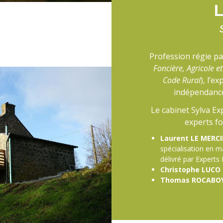
Profession régie pa
Foncière, Agricole et
Code Rural
), l’e
indépendance
Le cabinet Sylva Ex
experts fo
Laurent LE MERCI
spécialisation en ma
délivré par Experts
Christophe LUCO
Thomas ROCABO