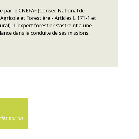
e par le CNEFAF (Conseil National de
 Agricole et Forestière - Articles L 171-1 et
ral) : L’expert forestier s’astreint à une
ance dans la conduite de ses missions.
25 000
ciés par an
ha de forêt en gestion