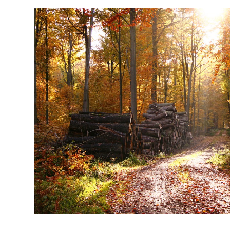
500
35
propriétaires forestiers clients du
cabinet
dépa