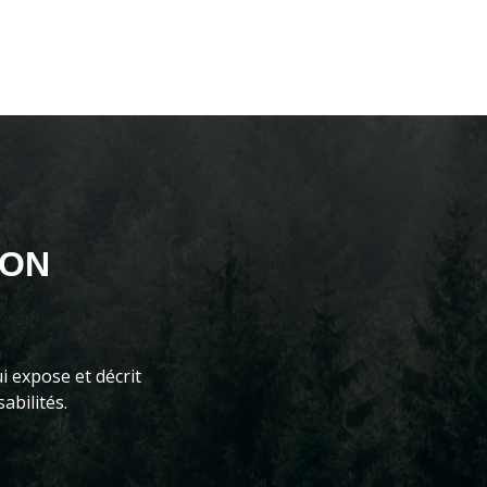
ION
i expose et décrit
abilités.