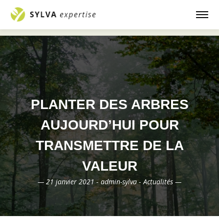
Accueil
Actualités
Planter des arbres
—
—
aujourd’hui pour transmettre de la valeur
PLANTER DES ARBRES
AUJOURD’HUI POUR
TRANSMETTRE DE LA
VALEUR
— 21 janvier 2021 -
admin-sylva -
Actualités —