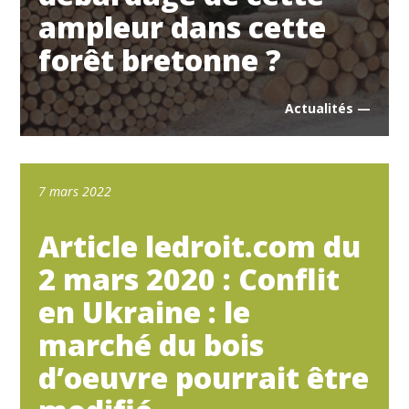
ampleur dans cette
forêt bretonne ?
Actualités —
7 mars 2022
Article ledroit.com du
2 mars 2020 : Conflit
en Ukraine : le
marché du bois
d’oeuvre pourrait être