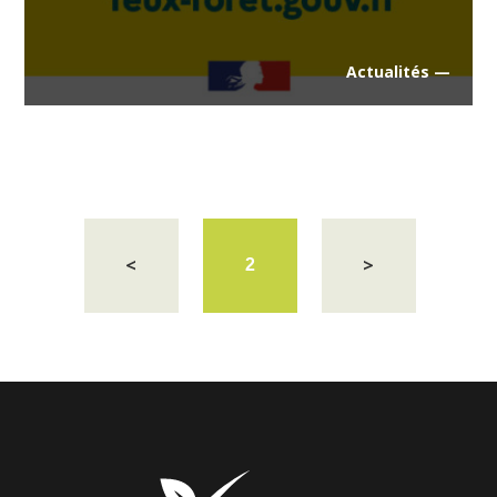
Actualités —
<
>
2