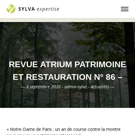
Accueil
Actualités
Revue ATRIUM
—
—
patrimoine et restauration n° 86 –
REVUE ATRIUM PATRIMOINE
ET RESTAURATION N° 86 –
— 8 septembre 2020 -
admin-sylva -
Actualités —
« Notre-Dame de Paris : un an de course contre la montre